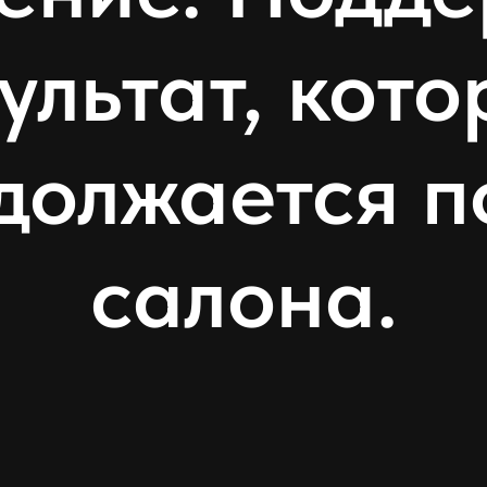
ультат, кот
должается п
салона.