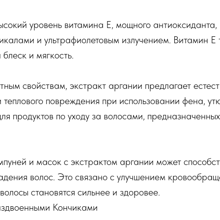
ысокий уровень витамина E, мощного антиоксиданта,
калами и ультрафиолетовым излучением. Витамин E 
блеск и мягкость.
ным свойствам, экстракт аргании предлагает естест
и теплового повреждения при использовании фена, ут
ля продуктов по уходу за волосами, предназначенны
мпуней и масок с экстрактом аргании может способс
дения волос. Это связано с улучшением кровообраще
волосы становятся сильнее и здоровее.
аздвоенными Кончиками