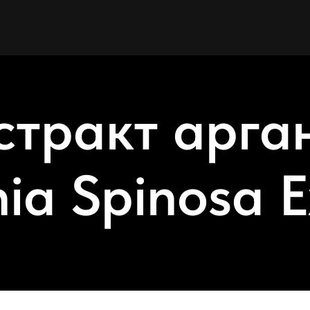
стракт арга
ia Spinosa E