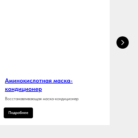
Аминокислотная маска-
Рек
кондиционер
Комп
повр
Восстанавливающая маска-кондиционер
Подробнее
По