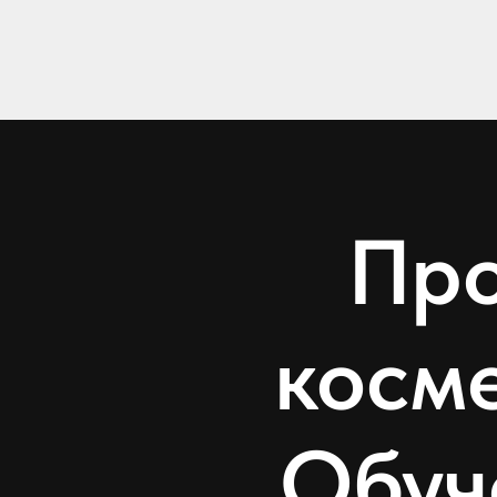
Про
косме
Обуч