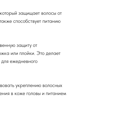
 который защищает волосы от
также способствует питанию
венную защиту от
южка или плойки. Это делает
х для ежедневного
твовать укреплению волосных
ния в коже головы и питанием