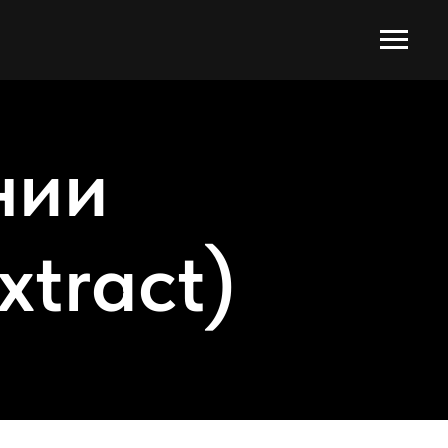
нии
xtract)