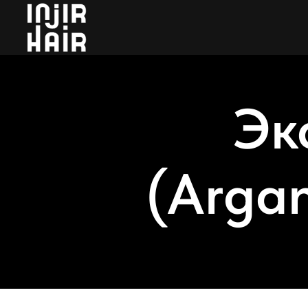
Эк
(Argan