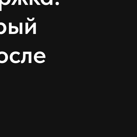
орый
осле