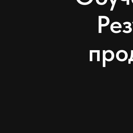
Рез
про