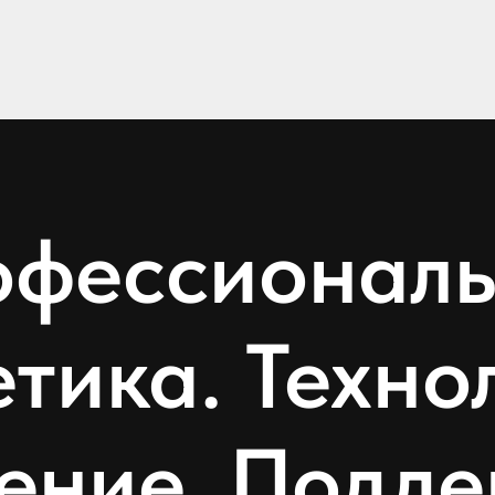
фессионал
тика. Техно
ение. Подде