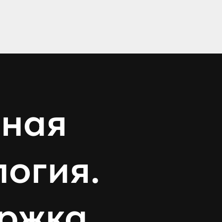
ьная
логия.
ржка.