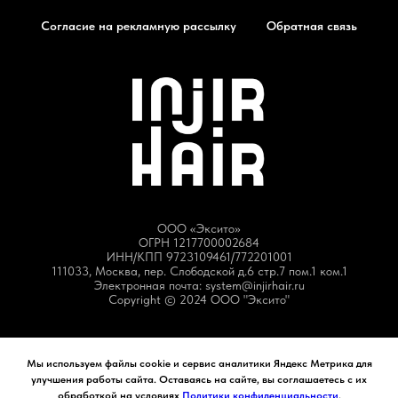
Согласие на рекламную рассылку
Обратная связь
ООО «Эксито»
ОГРН 1217700002684
ИНН/КПП 9723109461/772201001
111033, Москва, пер. Слободской д.6 стр.7 пом.1 ком.1
Электронная почта: system@injirhair.ru
Copyright © 2024 ООО "Эксито"
Мы используем файлы cookie и сервис аналитики Яндекс Метрика для
улучшения работы сайта. Оставаясь на сайте, вы соглашаетесь с их
обработкой на условиях
Политики конфиденциальности
.