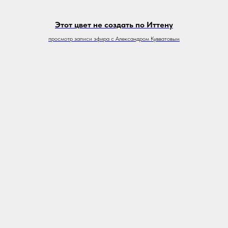
Этот цвет не создать по Иттену
просмотр записи эфира с Александром Кувватовым