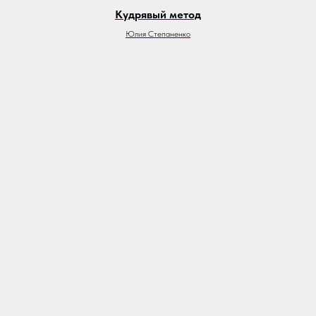
Кудрявый метод
Юлия Степаненко