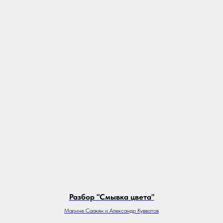
Разбор "Смывка цвета"
Марине Саакян и Александр Кувватов