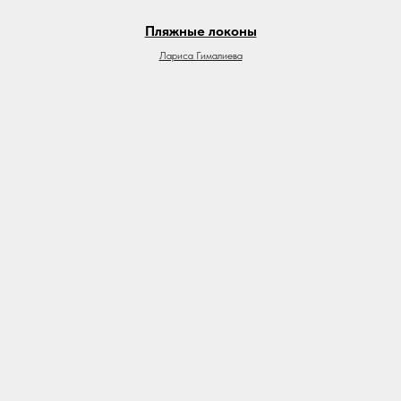
Пляжные локоны
Лариса Гималиева