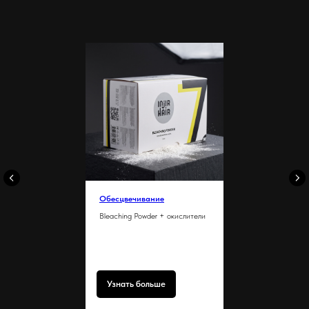
Обесцвечивание
Bleaching Powder + окислители
Узнать больше