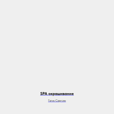
SPA окрашивание
Гагик Саргсян