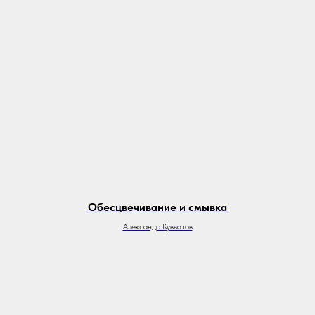
Обесцвечивание и смывка
Александр Кувватов