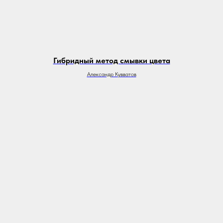
Гибридный метод смывки цвета
Александр Кувватов