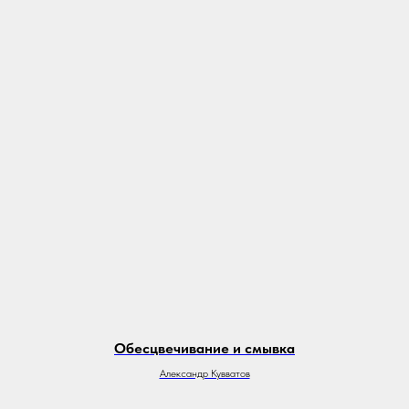
Обесцвечивание и смывка
Александр Кувватов