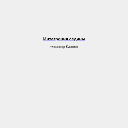
Интеграция седины
Александр Кувватов