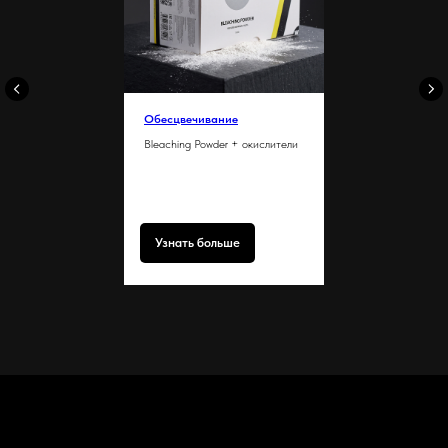
Обесцвечивание
Bleaching Powder + окислители
Узнать больше