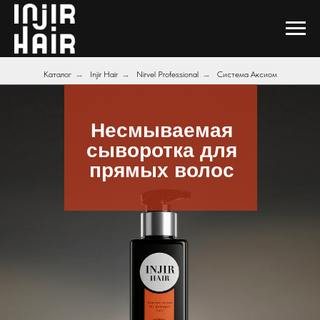
Каталог
→
Injir Hair
→
Nirvel Professional
→
Система Аксиом
Несмываемая
сыворотка для
прямых волос