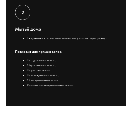
Мытьё дома
Ежедневно, как несмываемая сыворотка-кондиционер.
Подходит для прямых волос:
Натуральных волос.
Окрашенных волос.
Пористых волос.
Поврежденных волос.
Обесцвеченных волос.
Химически выпрямленных волос.