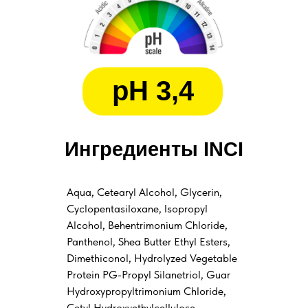
pH 3,4
Ингредиенты INCI
Aqua, Cetearyl Alcohol, Glycerin,
Cyclopentasiloxane, Isopropyl
Alcohol, Behentrimonium Сhloride,
Panthenol, Shea Butter Ethyl Esters,
Dimethiconol, Hydrolyzed Vegetable
Protein PG-Propyl Silanetriol, Guar
Hydroxypropyltrimonium Chloride,
Cetyl Hydroxyethylcellulose,