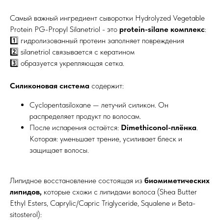
Самый важный ингредиент сыворотки Hydrolyzed Vegetable
Protein PG-Propyl Silanetriol - это
protein-silane комплекс
:
1️⃣ гидролизованный протеин заполняет повреждения
2️⃣ silanetriol связывается с кератином
3️⃣ образуется укрепляющая сетка.
Силиконовая система
содержит:
Cyclopentasiloxane — летучий силикон. Он
распределяет продукт по волосам.
После испарения остаётся:
Dimethiconol-плёнка
.
Которая: уменьшает трение, усиливает блеск и
защищает волосы.
Липидное восстановление состоящая из
биомиметических
липидов,
которые схожи с липидами волоса (Shea Butter
Ethyl Esters, Caprylic/Capric Triglyceride, Squalene и Beta-
sitosterol):