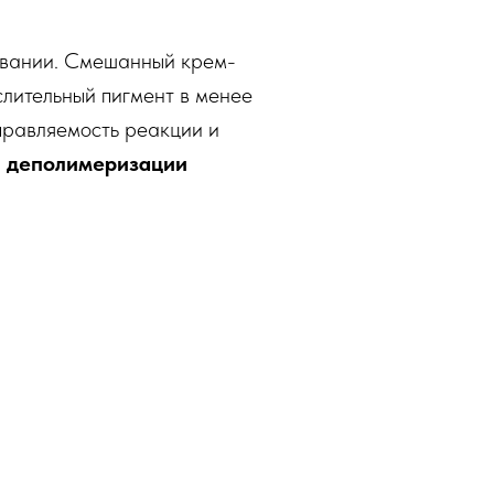
ивании. Смешанный крем-
слительный пигмент в менее
правляемость реакции и
й деполимеризации