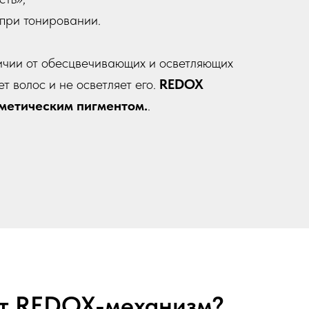
при тонировании.
ичии от обесцвечивающих и осветляющих
т волос и не осветляет его.
REDOX
сметическим пигментом.
.
ет REDOX-механизм?