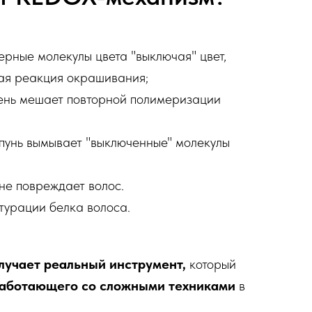
рные молекулы цвета "выключая" цвет,
ая реакция окрашивания;
ень мешает повторной полимеризации
унь вымывает "выключенные" молекулы
не повреждает волос.
турации белка волоса.
лучает реальный инструмент,
который
аботающего со сложными техниками
в