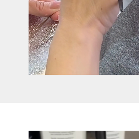
ющих
м?