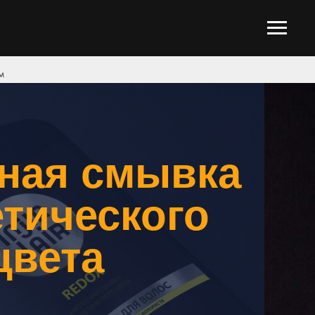
м
ная смывка
тического
цвета