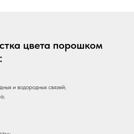
стка цвета порошком
:
ных и водородных связей;
а;
сть»;