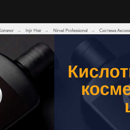
Каталог
Injir Hair
Nirvel Professional
Система Аксио
→
→
→
Кислот
косме