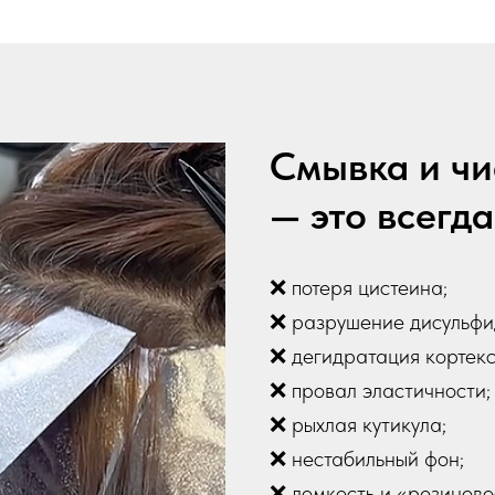
Смывка и чи
— это всегда
❌ потеря цистеина;
❌ разрушение дисульфид
❌ дегидратация кортекс
❌ провал эластичности;
❌ рыхлая кутикула;
❌ нестабильный фон;
❌ ломкость и «резиново