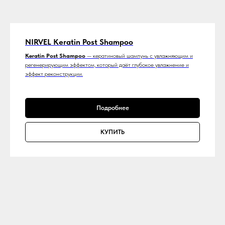
NIRVEL Keratin Post Shampoo
Keratin Post Shampoo
— кератиновый шампунь с увлажняющим и
регенерирующим эффектом, который даёт глубокое увлажнение и
эффект реконструкции.
Подробнее
КУПИТЬ
wildberries
ПОСЕТИТЕЛЬ