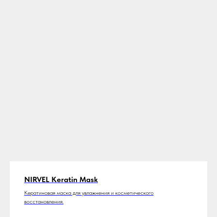
NIRVEL Keratin Mask
Кератиновая маска для увлажнения и косметического
восстановления.