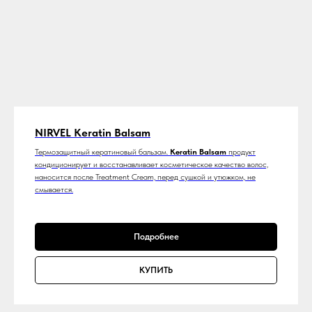
NIRVEL Keratin Balsam
Термозащитный кератиновый бальзам.
Keratin Balsam
продукт
кондиционирует и восстанавливает косметическое качество волос,
наносится после Treatment Cream, перед сушкой и утюжком, не
смывается.
Подробнее
КУПИТЬ