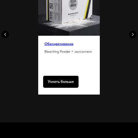
Обесцвечивание
Bleaching Powder + окислители
Узнать больше