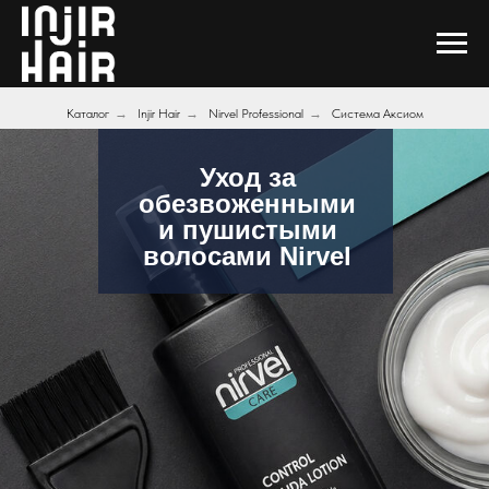
Каталог
→
Injir Hair
→
Nirvel Professional
→
Система Аксиом
Уход за
обезвоженными
и пушистыми
волосами Nirvel