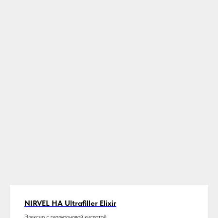
NIRVEL HA Ultrafiller Elixir
Эликсир с гиалуроновой кислотой