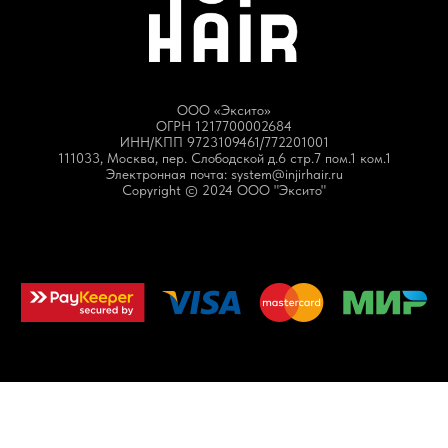
ООО «Эксито»
ОГРН 1217700002684
ИНН/КПП 9723109461/772201001
111033, Москва, пер. Слободской д.6 стр.7 пом.1 ком.1
Электронная почта: system@injirhair.ru
Copyright © 2024 ООО "Эксито"