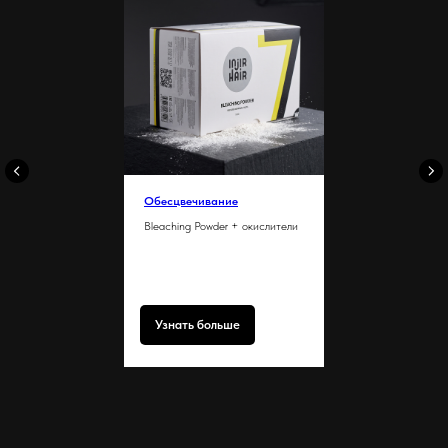
Обесцвечивание
Bleaching Powder + окислители
Узнать больше