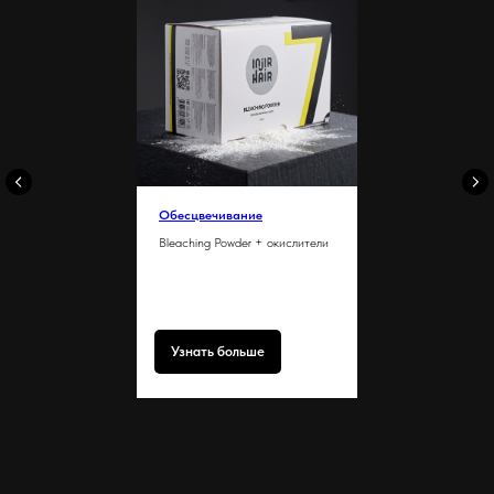
Обесцвечивание
Bleaching Powder + окислители
Узнать больше